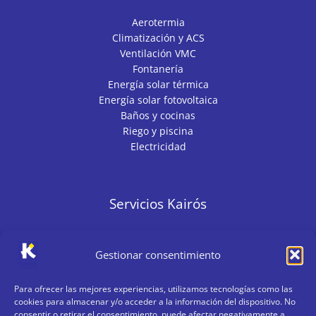
Aerotermia
Climatización y ACS
Ventilación VMC
Fontanería
Energía solar térmica
Energía solar fotovoltaica
Baños y cocinas
Riego y piscina
Electricidad
Servicios Kairós
Pedidos
Gestionar consentimiento
Ingeniería
Financiación
Para ofrecer las mejores experiencias, utilizamos tecnologías como las
Club KairósPRO
cookies para almacenar y/o acceder a la información del dispositivo. No
Postventa
consentir o retirar el consentimiento, puede afectar negativamente a