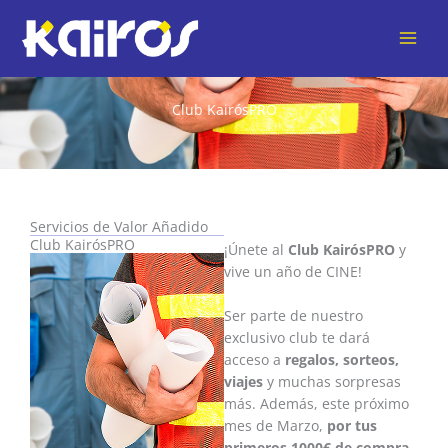
Ir
al
contenido
Club KairósPRO
Servicios de Valor Añadido
Club KairósPRO
¡Únete al
Club KairósPRO
y
vive un año de CINE!
Ser parte de nuestro
exclusivo club te dará
acceso a
regalos, sorteos,
viajes
y muchas sorpresas
más. Además, este próximo
mes de Marzo,
por tus
primeros 1000€ de compra
,